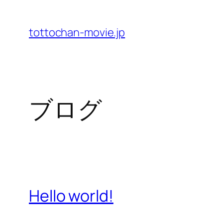
内
容
tottochan-movie.jp
を
ス
キ
ッ
ブログ
プ
Hello world!